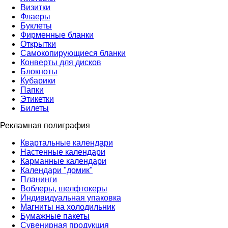
Визитки
Флаеры
Буклеты
Фирменные бланки
Открытки
Самокопирующиеся бланки
Конверты для дисков
Блокноты
Кубарики
Папки
Этикетки
Билеты
Рекламная полиграфия
Квартальные календари
Настенные календари
Карманные календари
Календари "домик"
Планинги
Воблеры, шелфтокеры
Индивидуальная упаковка
Магниты на холодильник
Бумажные пакеты
Сувенирная продукция