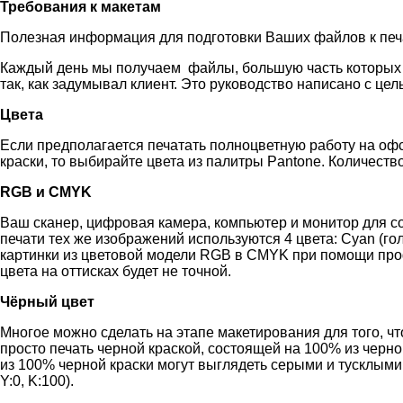
Требования к макетам
Полезная информация для подготовки Ваших файлов к печ
Каждый день мы получаем файлы, большую часть которых м
так, как задумывал клиент. Это руководство написано с ц
Цвета
Если предполагается печатать полноцветную работу на офс
краски, то выбирайте цвета из палитры Pantone. Количеств
RGB и CMYK
Ваш сканер, цифровая камера, компьютер и монитор для со
печати тех же изображений используются 4 цвета: Cyan (го
картинки из цветовой модели RGB в CMYK при помощи проф
цвета на оттисках будет не точной.
Чёрный цвет
Многое можно сделать на этапе макетирования для того, 
просто печать черной краской, состоящей на 100% из черно
из 100% черной краски могут выглядеть серыми и тусклыми.
Y:0, K:100).