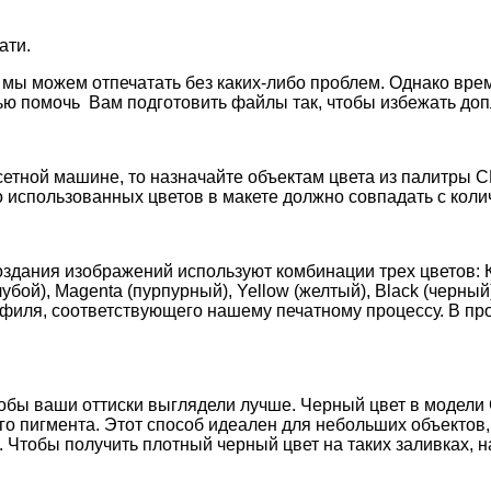
ати.
ы можем отпечатать без каких-либо проблем. Однако врем
елью помочь Вам подготовить файлы так, чтобы избежать до
етной машине, то назначайте объектам цвета из палитры C
о использованных цветов в макете должно совпадать с коли
здания изображений используют комбинации трех цветов: К
лубой), Magenta (пурпурный), Yellow (желтый), Black (чер
иля, соответствующего нашему печатному процессу. В прот
чтобы ваши оттиски выглядели лучше. Черный цвет в модел
го пигмента. Этот способ идеален для небольших объектов, 
 Чтобы получить плотный черный цвет на таких заливках, на