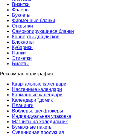
Визитки
Флаеры
Буклеты
Фирменные бланки
Открытки
Самокопирующиеся бланки
Конверты для дисков
Блокноты
Кубарики
Папки
Этикетки
Билеты
Рекламная полиграфия
Квартальные календари
Настенные календари
Карманные календари
Календари "домик"
Планинги
Воблеры, шелфтокеры
Индивидуальная упаковка
Магниты на холодильник
Бумажные пакеты
Сувенирная продукция