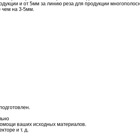
одукции и от 5мм за линию реза для продукции многополос
 чем на 3-5мм.
подготовлен.
льно
и помощи ваших исходных материалов.
торе и т. д.