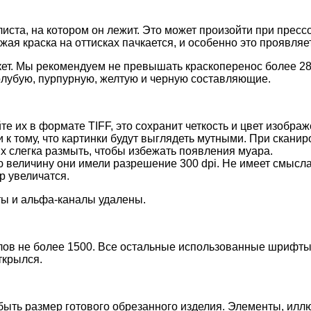
листа, на котором он лежит. Это может произойти при пресс
ежая краска на оттисках пачкается, и особенно это проявля
кет. Мы рекомендуем не превышать краскоперенос более 280
олубую, пурпурную, желтую и черную составляющие.
е их в формате TIFF, это сохранит четкость и цвет изобр
и к тому, что картинки будут выглядеть мутными. При скан
их слегка размыть, чтобы избежать появления муара.
ю величину они имели разрешение 300 dpi. Не имеет смысл
р увеличатся.
ты и альфа-каналы удалены.
лов не более 1500. Все остальные использованные шрифты
ткрылся.
быть размер готового обрезанного изделия. Элементы, илл