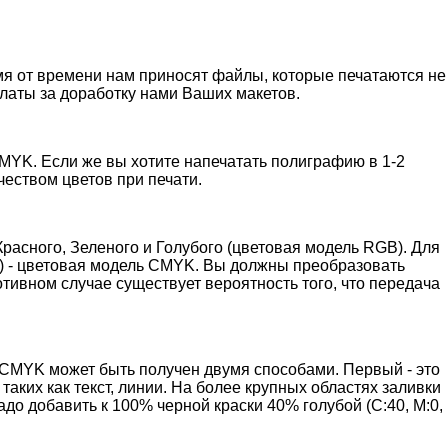
я от времени нам приносят файлы, которые печатаются не
платы за доработку нами Ваших макетов.
MYK. Если же вы хотите напечатать полиграфию в 1-2
чеством цветов при печати.
расного, Зеленого и Голубого (цветовая модель RGB). Для
ный) - цветовая модель CMYK. Вы должны преобразовать
ивном случае существует вероятность того, что передача
и CMYK может быть получен двумя способами. Первый - это
таких как текст, линии. На более крупных областях заливки
до добавить к 100% черной краски 40% голубой (C:40, M:0,